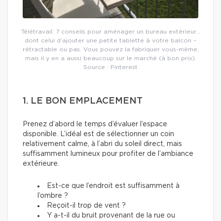
Télétravail: 7 conseils pour aménager un bureau extérieur…
dont celui d’ajouter une petite tablette à votre balcon –
rétractable ou pas. Vous pouvez la fabriquer vous-même,
mais il y en a aussi beaucoup sur le marché (à bon prix).
Source : Pinterest
1. LE BON EMPLACEMENT
Prenez d’abord le temps d’évaluer l’espace
disponible. L’idéal est de sélectionner un coin
relativement calme, à l’abri du soleil direct, mais
suffisamment lumineux pour profiter de l’ambiance
extérieure.
Est-ce que l’endroit est suffisamment à
l’ombre ?
Reçoit-il trop de vent ?
Y a-t-il du bruit provenant de la rue ou