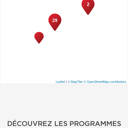
2
29
Leaflet
|
© MapTiler
© OpenStreetMap contributors
DÉCOUVREZ LES PROGRAMMES