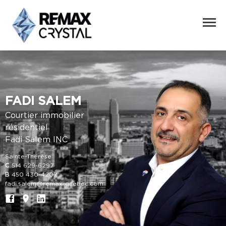
FADI SALEM
Courtier immobilier
résidentiel
Fadi Salem INC
Sainte-Thérèse
C
514 629-6297
B
450 430-4207
fadi.salem@remax-quebec.com