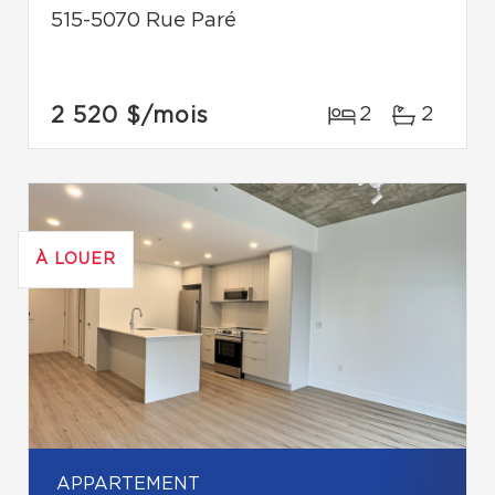
515-5070 Rue Paré
2 520 $
/mois
2
2
À LOUER
APPARTEMENT