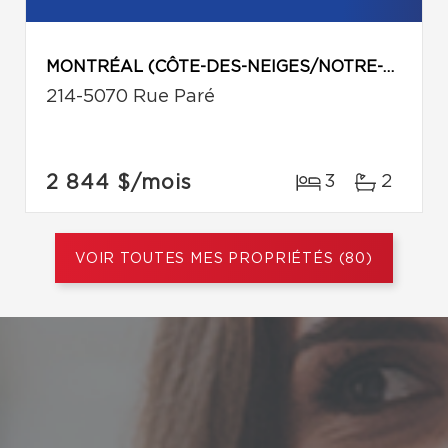
MONTRÉAL (CÔTE-DES-NEIGES/NOTRE-DAME-DE-GRÂCE)
214-5070 Rue Paré
2 844 $
/mois
3
2
VOIR TOUTES MES PROPRIÉTÉS (80)