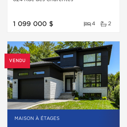
1 099 000 $
4
2
VENDU
MAISON À ÉTAGES