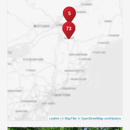
5
73
Leaflet
|
© MapTiler
© OpenStreetMap contributors