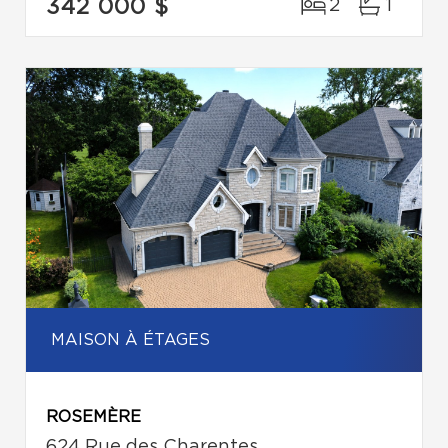
342 000 $
2
1
MAISON À ÉTAGES
ROSEMÈRE
624 Rue des Charentes